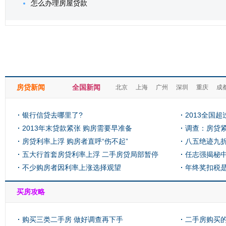
怎么办理房屋贷款
房贷新闻
全国新闻
北京
上海
广州
深圳
重庆
成
银行信贷去哪里了?
2013全国
2013年末贷款紧张 购房需要早准备
71亿
调查：房贷紧
房贷利率上浮 购房者直呼“伤不起”
比最高
八五绝迹九折
五大行首套房贷利率上浮 二手房贷局部暂停
任志强揭秘
不少购房者因利率上涨选择观望
年终奖扣税
买房攻略
购买三类二手房 做好调查再下手
二手房购买