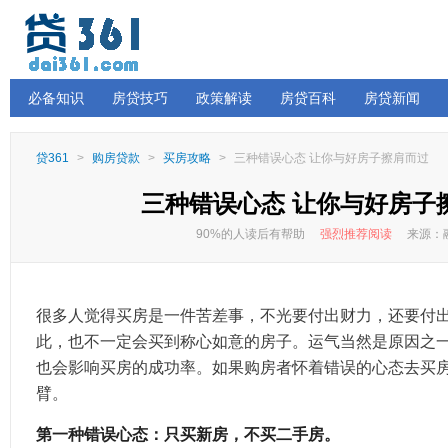
必备知识
房贷技巧
政策解读
房贷百科
房贷新闻
贷361
>
购房贷款
>
买房攻略
>
三种错误心态 让你与好房子擦肩而过
三种错误心态 让你与好房子
90%的人读后有帮助
强烈推荐阅读
来源：融
很多人觉得买房是一件苦差事，不光要付出财力，还要付
此，也不一定会买到称心如意的房子。运气当然是原因之
也会影响买房的成功率。如果购房者怀着错误的心态去买
臂。
第一种错误心态：只买新房，不买二手房。