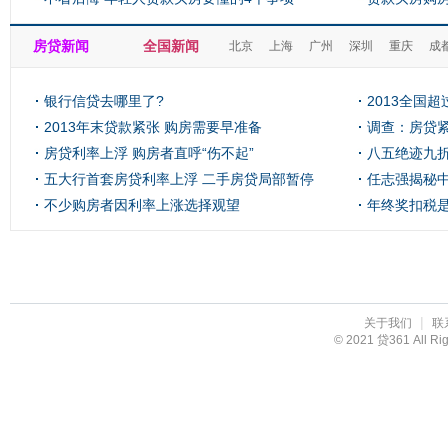
房贷新闻
全国新闻
北京
上海
广州
深圳
重庆
成
银行信贷去哪里了?
2013全国
2013年末贷款紧张 购房需要早准备
71亿
调查：房贷紧
房贷利率上浮 购房者直呼“伤不起”
比最高
八五绝迹九折
五大行首套房贷利率上浮 二手房贷局部暂停
任志强揭秘
不少购房者因利率上涨选择观望
年终奖扣税
|
关于我们
联
© 2021 贷361 All R