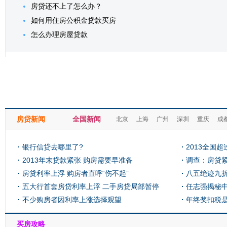
房贷还不上了怎么办？
如何用住房公积金贷款买房
怎么办理房屋贷款
房贷新闻
全国新闻
北京
上海
广州
深圳
重庆
成
银行信贷去哪里了?
2013全国
2013年末贷款紧张 购房需要早准备
71亿
调查：房贷紧
房贷利率上浮 购房者直呼“伤不起”
比最高
八五绝迹九折
五大行首套房贷利率上浮 二手房贷局部暂停
任志强揭秘
不少购房者因利率上涨选择观望
年终奖扣税
买房攻略