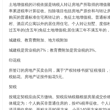
土地增值税的计税依据是纳税人转让房地产所取得的增值额，
率累进税率计算征收。扣除项目包括房地产原价和与转让
购买的普通标准住宅再转让的，免征土地增值税。普通标
村、酒店式公寓以外的居住用住宅。个人转让别墅、度假
过五年的(含五年)免征土地增值税;居住满三年不满五年的
城建税、教育费附加、地方税附加
城建税是营业税的7%；教育费附加是营业税的3%。
印花税
所签订的房地产买卖合同，属于“产权转移书据”征税项目
税贴花。房地产证按件贴花5元。
契税
按规定契税应由买方缴纳。契税应纳税额根据房屋成交价
体规定为：个人购买非普通住房的，按4%税率征收。个人
济适用住房的，面积大于90平方米、小于140平方米按3%