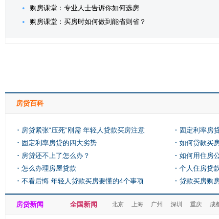
购房课堂：专业人士告诉你如何选房
购房课堂：买房时如何做到能省则省？
房贷百科
房贷紧张“压死”刚需 年轻人贷款买房注意
固定利率房
啥？
固定利率房贷的四大劣势
如何贷款买
房贷还不上了怎么办？
如何用住房
怎么办理房屋贷款
个人住房贷
不看后悔 年轻人贷款买房要懂的4个事项
贷款买房购
房贷新闻
全国新闻
北京
上海
广州
深圳
重庆
成