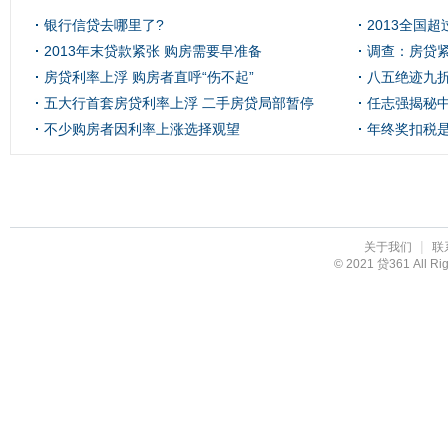
银行信贷去哪里了?
2013全国
2013年末贷款紧张 购房需要早准备
71亿
调查：房贷紧
房贷利率上浮 购房者直呼“伤不起”
比最高
八五绝迹九折
五大行首套房贷利率上浮 二手房贷局部暂停
任志强揭秘
不少购房者因利率上涨选择观望
年终奖扣税
|
关于我们
联
© 2021 贷361 All R