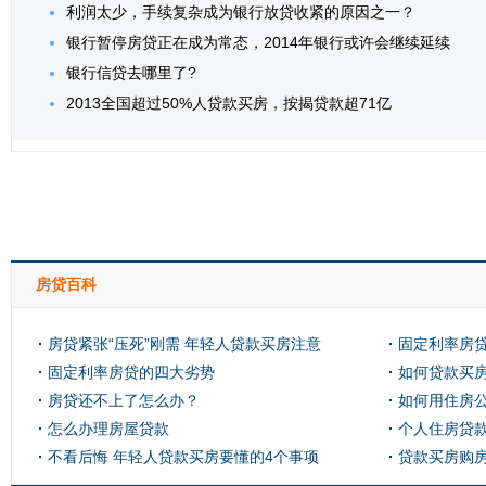
利润太少，手续复杂成为银行放贷收紧的原因之一？
银行暂停房贷正在成为常态，2014年银行或许会继续延续
银行信贷去哪里了?
2013全国超过50%人贷款买房，按揭贷款超71亿
房贷百科
房贷紧张“压死”刚需 年轻人贷款买房注意
固定利率房
啥？
固定利率房贷的四大劣势
如何贷款买
房贷还不上了怎么办？
如何用住房
怎么办理房屋贷款
个人住房贷
不看后悔 年轻人贷款买房要懂的4个事项
贷款买房购