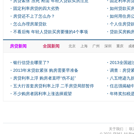
房贷紧张“压死”刚需 年轻人贷款买房注意
固定利率房
啥？
固定利率房贷的四大劣势
如何贷款买
房贷还不上了怎么办？
如何用住房
怎么办理房屋贷款
个人住房贷
不看后悔 年轻人贷款买房要懂的4个事项
贷款买房购
房贷新闻
全国新闻
北京
上海
广州
深圳
重庆
成
银行信贷去哪里了?
2013全国
2013年末贷款紧张 购房需要早准备
71亿
调查：房贷紧
房贷利率上浮 购房者直呼“伤不起”
比最高
八五绝迹九折
五大行首套房贷利率上浮 二手房贷局部暂停
任志强揭秘
不少购房者因利率上涨选择观望
年终奖扣税
|
关于我们
联