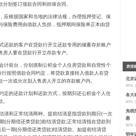
款分别签订借款合同和担保合同。
后，应根据国家和当地的法律法规，办理抵押登记、保
与保险费用由借款人负担，抵押期间保险单正本由贷
方式还款的客户在贷款行开立还款专用的储蓄存折账户
售房人要在贷款行开立存款专户。
业会计前台，分别填制公积金个人住房贷款和自营性个
房贷
贷款行按照借款合同约定，将贷款直接转入借款人在贷
北京
款一次或分次划入售房人开立的存款账户内。
90%
同约定的还款计划和还款方式，按期归还公积金个人住
各大
款。
90%
免税
前结清和正常结清两种。提前结清是指贷款到期日(一次
惠
期(分期偿还类贷款)前结清贷款;正常结清指在贷款到
90%
最后一期(分期偿还类贷款)结清贷款。如提前结清贷
明年