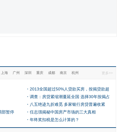
上海
广州
深圳
重庆
成都
南京
杭州
更多>>
2013全国超过50%人贷款买房，按揭贷款超
71亿
调查：房贷紧缩潮蔓延全国 选择30年按揭占
比最高
八五绝迹九折难觅 多家银行房贷普遍收紧
局部暂停
任志强揭秘中国房产市场的三大真相
年终奖扣税是怎么计算的？