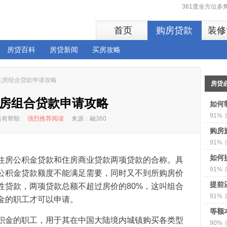
361度全方位
首页
购房贷款
装修
房贷百科
房贷新闻
买房攻略
住房组合贷款申请攻略
房贷
房组合贷款申请攻略
如何
91%
读后有帮助
强烈推荐阅读
来源：融360
购房
91%
如何
住房公积金贷款和住房商业贷款两项贷款的合称。具
91%
公积金贷款额度不能满足需要，同时又不到所购房价
提前
性贷款，两项贷款总额不超过房价的80%，这叫组合
91%
金的职工才可以申请。
等额
积金的职工，用于其在中国大陆境内城镇购买各类型
90%