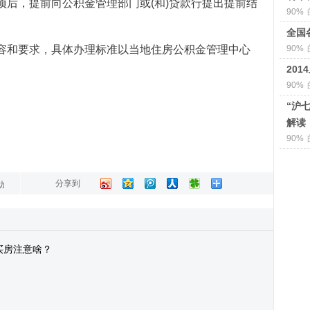
项后，提前向公积金管理部门或(和)贷款行提出提前结
90%
全国
容和要求，具体办理标准以当地住房公积金管理中心
90%
20
90%
“沪
解读
90%
分享到
助
买房注意啥？