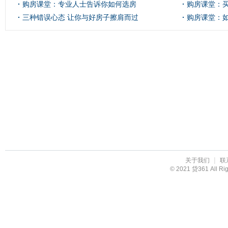
购房课堂：专业人士告诉你如何选房
购房课堂：
三种错误心态 让你与好房子擦肩而过
购房课堂：
投资？
|
关于我们
联
© 2021 贷361 All R