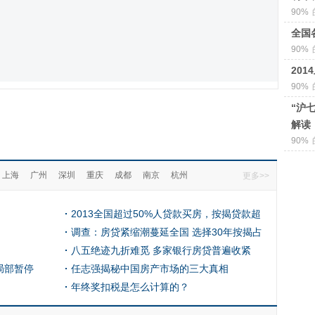
90%
全国
90%
20
90%
“沪
解读
90%
上海
广州
深圳
重庆
成都
南京
杭州
更多>>
2013全国超过50%人贷款买房，按揭贷款超
71亿
调查：房贷紧缩潮蔓延全国 选择30年按揭占
比最高
八五绝迹九折难觅 多家银行房贷普遍收紧
局部暂停
任志强揭秘中国房产市场的三大真相
年终奖扣税是怎么计算的？