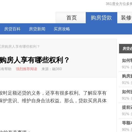
361度全方位
首页
购房贷款
装修
房贷百科
房贷新闻
买房攻略
买房购房人享有哪些权利？
房贷
购房人享有哪些权利？
如何
91%
读后有帮助
强烈推荐阅读
来源：融360
购房
91%
如何
按时足额还贷的义务，还享有很多权利。了解应享有
91%
保护意识、维护自身合法权益。那么，贷款买房具体
提前
91%
等额
90%