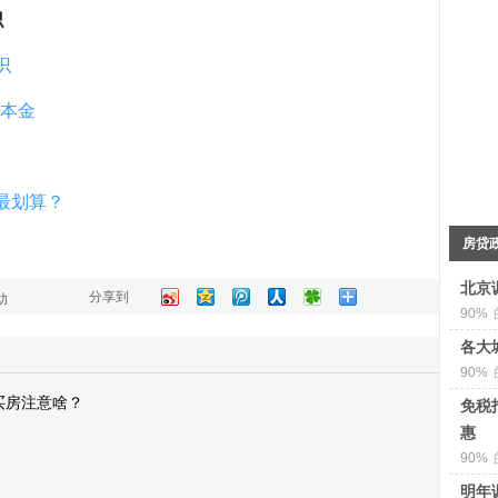
识
识
额本金
最划算？
房贷
北京
分享到
助
90%
各大
90%
买房注意啥？
免税
惠
90%
明年