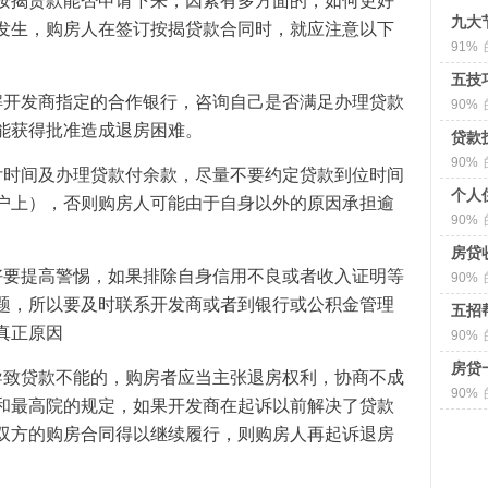
按揭贷款能否申请下来，因素有多方面的，如何更好
九大
发生，购房人在签订按揭贷款合同时，就应注意以下
91%
五技
解开发商指定的合作银行，咨询自己是否满足办理贷款
90%
能获得批准造成退房困难。
贷款
90%
付时间及办理贷款付余款，尽量不要约定贷款到位时间
个人
户上），否则购房人可能由于自身以外的原因承担逾
90%
房贷
好要提高警惕，如果排除自身信用不良或者收入证明等
90%
题，所以要及时联系开发商或者到银行或公积金管理
五招
真正原因
90%
房贷
导致贷款不能的，购房者应当主张退房权利，协商不成
90%
和最高院的规定，如果开发商在起诉以前解决了贷款
双方的购房合同得以继续履行，则购房人再起诉退房