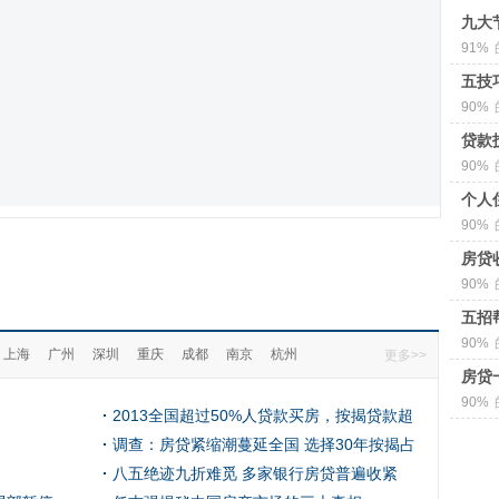
九大
91%
五技
90%
贷款
90%
个人
90%
房贷
90%
五招
90%
上海
广州
深圳
重庆
成都
南京
杭州
更多>>
房贷
90%
2013全国超过50%人贷款买房，按揭贷款超
71亿
调查：房贷紧缩潮蔓延全国 选择30年按揭占
比最高
八五绝迹九折难觅 多家银行房贷普遍收紧