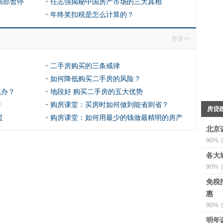
局部暂停
任志强揭秘中国房产市场的三大真相
年终奖扣税是怎么计算的？
更多>>
二手房购买的三条戒律
如何降低购买二手房的风险？
么办？
地段好 购买二手房的五大优势
房
购房课堂：买房时如何做到能省则省？
房贷
过
购房课堂：如何用最少的钱做最精明的房产
北京
投资？
90%
各大
90%
免税
惠
90%
明年