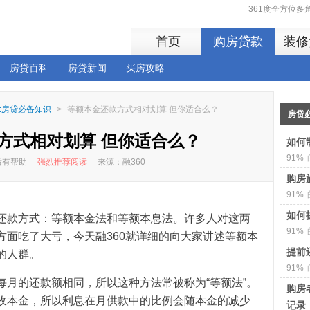
361度全方位
首页
购房贷款
装修
房贷百科
房贷新闻
买房攻略
:房贷必备知识
>
等额本金还款方式相对划算 但你适合么？
房贷
方式相对划算 但你适合么？
如何
91%
读后有帮助
强烈推荐阅读
来源：融360
购房
91%
如何
还款方式：等额本金法和等额本息法。许多人对这两
91%
方面吃了大亏，今天融360就详细的向大家讲述等额本
提前
的人群。
91%
每月的还款额相同，所以这种方法常被称为“等额法”。
购房
收本金，所以利息在月供款中的比例会随本金的减少
记录