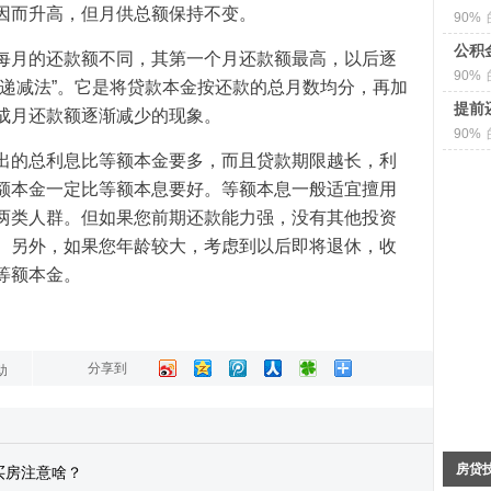
因而升高，但月供总额保持不变。
90%
公积
每月的还款额不同，其第一个月还款额最高，以后逐
90%
“递减法”。它是将贷款本金按还款的总月数均分，再加
提前
成月还款额逐渐减少的现象。
90%
出的总利息比等额本金要多，而且贷款期限越长，利
额本金一定比等额本息要好。等额本息一般适宜擅用
两类人群。但如果您前期还款能力强，没有其他投资
。另外，如果您年龄较大，考虑到以后即将退休，收
等额本金。
分享到
助
房贷
买房注意啥？