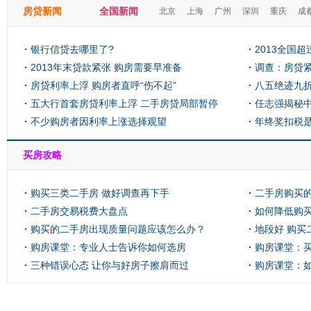
房贷新闻
全国新闻
北京
上海
广州
深圳
重庆
成
银行信贷去哪里了?
2013全国
2013年末贷款紧张 购房需要早准备
71亿
调查：房贷紧
房贷利率上浮 购房者直呼“伤不起”
比最高
八五绝迹九折
五大行首套房贷利率上浮 二手房贷局部暂停
任志强揭秘
不少购房者因利率上涨选择观望
年终奖扣税
买房攻略
购买三类二手房 做好调查再下手
二手房购买
二手房交易税费大盘点
如何降低购
购买的二手房出现质量问题应该怎么办？
地段好 购买
购房课堂：专业人士告诉你如何选房
购房课堂：
三种错误心态 让你与好房子擦肩而过
购房课堂：
投资？