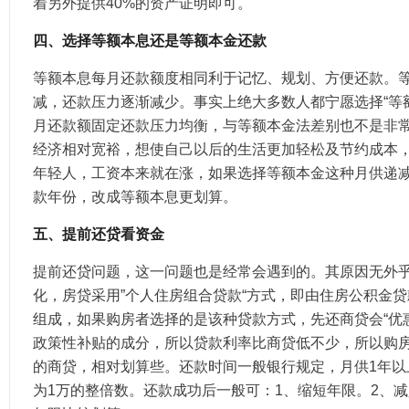
着另外提供40%的资产证明即可。
四、选择等额本息还是等额本金还款
等额本息每月还款额度相同利于记忆、规划、方便还款。
减，还款压力逐渐减少。事实上绝大多数人都宁愿选择“等
月还款额固定还款压力均衡，与等额本金法差别也不是非
经济相对宽裕，想使自己以后的生活更加轻松及节约成本
年轻人，工资本来就在涨，如果选择等额本金这种月供递
款年份，改成等额本息更划算。
五、提前还贷看资金
提前还贷问题，这一问题也是经常会遇到的。其原因无外
化，房贷采用”个人住房组合贷款“方式，即由住房公积金
组成，如果购房者选择的是该种贷款方式，先还商贷会“优
政策性补贴的成分，所以贷款利率比商贷低不少，所以购
的商贷，相对划算些。还款时间一般银行规定，月供1年以
为1万的整倍数。还款成功后一般可：1、缩短年限。2、