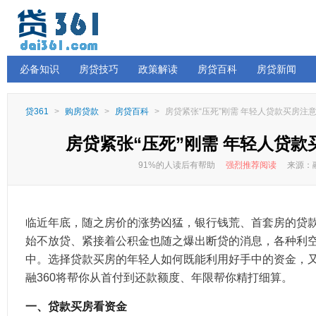
必备知识
房贷技巧
政策解读
房贷百科
房贷新闻
贷361
>
购房贷款
>
房贷百科
>
房贷紧张“压死”刚需 年轻人贷款买房注
房贷紧张“压死”刚需 年轻人贷款
91%的人读后有帮助
强烈推荐阅读
来源：融
临近年底，随之房价的涨势凶猛，银行钱荒、首套房的贷款
始不放贷、紧接着公积金也随之爆出断贷的消息，各种利
中。选择贷款买房的年轻人如何既能利用好手中的资金，
融360将帮你从首付到还款额度、年限帮你精打细算。
一、贷款买房看资金