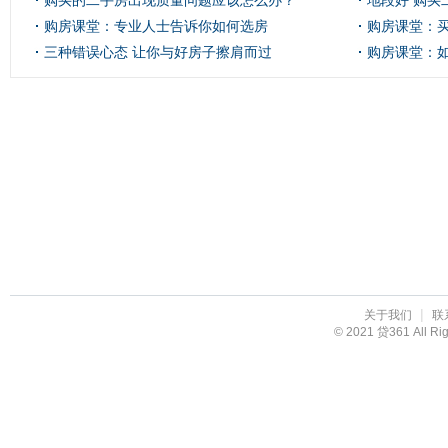
购买的二手房出现质量问题应该怎么办？
地段好 购买
购房课堂：专业人士告诉你如何选房
购房课堂：
三种错误心态 让你与好房子擦肩而过
购房课堂：
投资？
|
关于我们
联
© 2021 贷361 All R