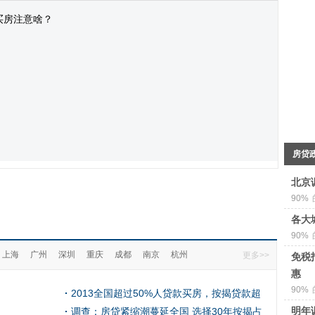
买房注意啥？
房贷
北京
90%
各大
90%
上海
广州
深圳
重庆
成都
南京
杭州
更多>>
免税
惠
90%
2013全国超过50%人贷款买房，按揭贷款超
明年
71亿
调查：房贷紧缩潮蔓延全国 选择30年按揭占