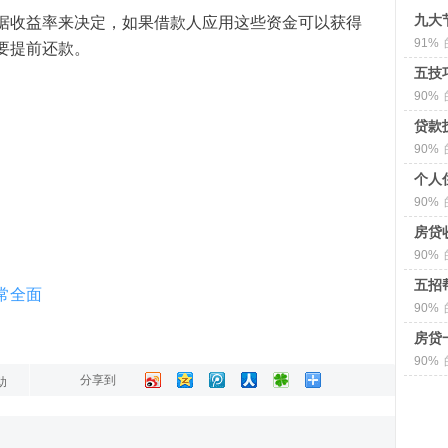
九大
据收益率来决定，如果借款人应用这些资金可以获得
91%
要提前还款。
五技
90%
贷款
90%
个人
90%
房贷
90%
五招
常全面
90%
房贷
90%
分享到
助