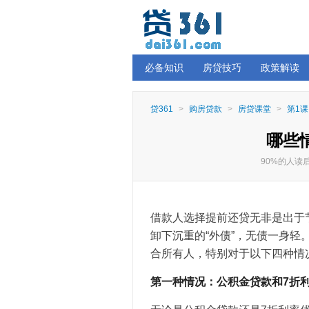
必备知识
房贷技巧
政策解读
贷361
>
购房贷款
>
房贷课堂
>
第1课
哪些
90%的人
借款人选择提前还贷无非是出于
卸下沉重的“外债”，无债一身
合所有人，特别对于以下四种情
第一种情况：公积金贷款和7折