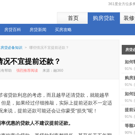
361度全方位
首页
购房贷款
装修
房贷百科
房贷新闻
买房攻略
:房贷必备知识
>
哪些情况不宜提前还款？
房贷
情况不宜提前还款？
如何
91%
读后有帮助
强烈推荐阅读
来源：融360
购房
91%
如何
节省贷款利息的考虑，而且越早还清贷款，就能越早
91%
轻。但是，如果经过仔细推敲，实际上提前还款不一定适
提前
况来说，提前还款可能还会让你蒙受“损失”呢！
91%
利率优惠的贷款人不建议提前还款。
等额
90%