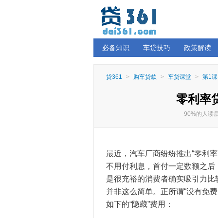
必备知识
车贷技巧
政策解读
贷361
>
购车贷款
>
车贷课堂
>
第1课
零利率
90%的人
最近，汽车厂商纷纷推出“零利
不用付利息，首付一定数额之后
是很充裕的消费者确实吸引力比
并非这么简单。正所谓“没有免
如下的“隐藏”费用：