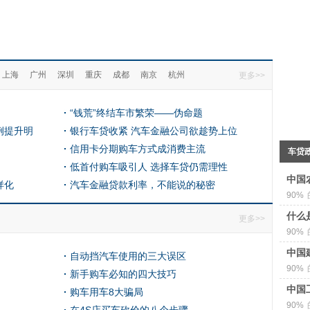
上海
广州
深圳
重庆
成都
南京
杭州
更多>>
“钱荒”终结车市繁荣——伪命题
例提升明
银行车贷收紧 汽车金融公司欲趁势上位
信用卡分期购车方式成消费主流
车贷
低首付购车吸引人 选择车贷仍需理性
中国
样化
汽车金融贷款利率，不能说的秘密
90%
什么是
更多>>
90%
中国
自动挡汽车使用的三大误区
90%
新手购车必知的四大技巧
中国
购车用车8大骗局
90%