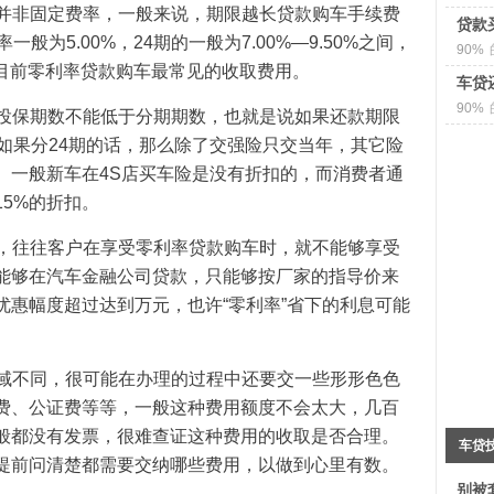
并非固定费率，一般来说，期限越长贷款购车手续费
贷款
般为5.00%，24期的一般为7.00%—9.50%之间，
90%
也是目前零利率贷款购车最常见的收取费用。
车贷
90%
投保期数不能低于分期期数，也就是说如果还款期限
如果分24期的话，那么除了交强险只交当年，其它险
。一般新车在4S店买车险是没有折扣的，而消费者通
5%的折扣。
，往往客户在享受零利率贷款购车时，就不能够享受
能够在汽车金融公司贷款，只能够按厂家的指导价来
优惠幅度超过达到万元，也许“零利率”省下的利息可能
域不同，很可能在办理的过程中还要交一些形形色色
费、公证费等等，一般这种费用额度不会太大，几百
般都没有发票，很难查证这种费用的收取是否合理。
车贷
提前问清楚都需要交纳哪些费用，以做到心里有数。
别被