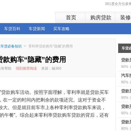
361度全方位
首页
购房贷款
装修
车贷百科
车贷新闻
买车攻略
:车贷必备知识
>
零利率贷款购车“隐藏”的费用
车贷
贷款购车“隐藏”的费用
贷款
90%
读后有帮助
强烈推荐阅读
来源：融360
汽车
90%
贷款
率”贷款购车活动。按照字面理解，零利率就是贷款买车
90%
，在一定的时间内把剩余的款项还完。这对于资金不
贷款
较大。但是就目前车市上各种零利率贷款购车来说，
90%
费的午餐”。综合起来零利率贷款购车贷款的背后，还有
贷款
90%