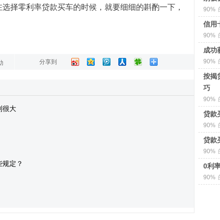
，在选择零利率贷款买车的时候，就要细细的斟酌一下，
90%
信用
90%
成功
90%
分享到
助
按揭
巧
90%
别很大
贷款
90%
贷款
90%
些规定？
0利
90%