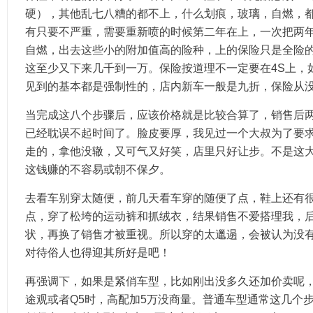
硬），其他乱七八糟的都不上，什么划痕，玻璃，自燃，
有只要不严重，需要重新喷的时候第二年在上，一次把两
自燃，出去这些小的附加值高的险种，上的保险只是全险的
这至少又下来几千到一万。保险按道理不一定要在4S上，
见到的基本都是强制性的，店内新车一般是九折，保险从
当完成这八个步骤后，应该价格就是比较合算了，销售后
已经耽误不起时间了。脸皮要厚，我见过一个大叔为了要
走的，拿他没辙，又可气又好笑，店里只好让步。不是这
这钱赚的不容易或朝不保夕。
去看车别穿太随便，前几天看车穿的随便了点，鞋上还有
点，穿了松垮的运动裤和抓绒衣，结果销售不爱搭理我，
状，再换了销售才被重视。所以穿的太邋遢，会被认为没
对待俗人也得迎其所好是吧！
再强调下，如果是紧俏车型，比如刚出没多久还加价卖呢
途观或者Q5时，高配加5万没商量。普通车型通常这几个