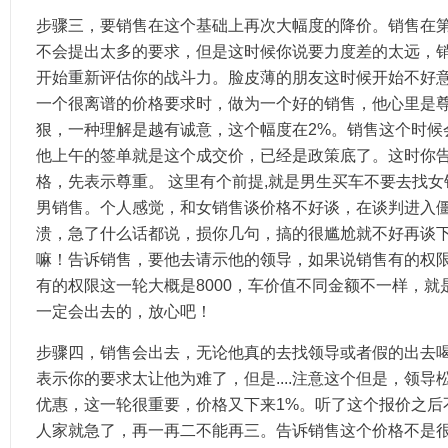
步骤三，要销售在这个基础上再次大幅度的降价。销售在
不会提出太多的要求，但是这时候你说要力度差的太远，
开始重新评估你的战斗力。脸皮薄的朋友这时候开始不好
一个很离谱的价格要求时，做为一个好的销售，他心里是
狠，一种理解是越有诚意，这个幅度在2%。销售这个时候
他上午的签单就是这个成交价，已经是政策底了。这时你
格，先表示尊重。 这里有个前提,就是男生买车不要去找
男销售。个人感觉，和女销售谈价格不好谈，在谈判进入
溃，急了什么话都说，损你几句，搞的很尴尬就不好再谈
嘛！告诉销售，要他去请示他的领导，如果说销售有的权限
有的权限这一轮大概是8000，车价值不同金额不一样，
一定会出去的，放心吧！
步骤四，销售会出去，无论他真的去找领导或者假的出去
表示你的要求太让他为难了，但是....注意这个但是，领
优惠，这一轮很重要，价格又下来1%。听了这个报价之后
人家就急了，再一再二不能再三。告诉销售这个价格不是