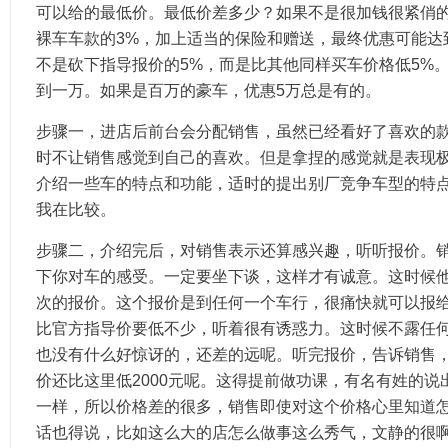
可以给的最低价。最低价差多少？如果不是很加钱很紧俏的
裸车车款的3%，加上适当的保险和赠送，最终优惠可能达
不是砍下指导报价的5%，而是比其他同样买车价格低5%
到一万。如果是百万的豪车，优惠5万总是有的。
步骤一，进店后前台会分配销售，虽然已经看好了喜欢的
时不让销售感觉到自己的喜欢。但是拿捏的感觉就是表现
介绍一些车的特点和功能，适时的提出别厂竞争车型的特
我在比较。
步骤二，介绍完后，对销售表示还算感兴趣，听听报价。
下你对车的感受。一定要坐下谈，这样才有诚意。这时候
次的报价。这个报价是到任何一个车行，很痛快就可以报
比官方指导价要低不少，听着很有诱惑力。这时候不露任
也没有什么好惊讶的，还差的远呢。听完报价，告诉销售
价还比这里低2000元呢。这得提前做功课，有名有姓的
一样，所以价格差的很多，销售即使对这个价格心里知道
话也得说，比如这么大的店怎么做事这么秀气，文静的很