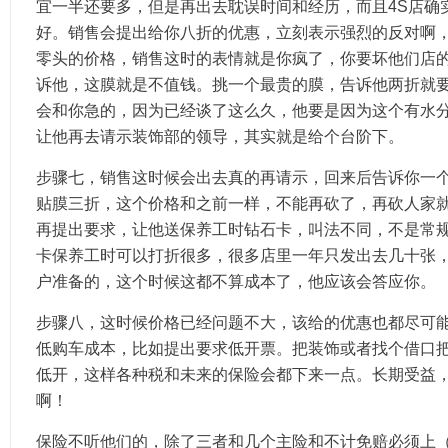
宜一半还要多，但是再出去耽误时间和经历，而且4S店确
好。销售会提出给你八折的优惠，立刻表示强烈的反对啊
零头的价格，销售这时的表情就是你疯了，你要坏他们店
诉他，这膜就是不值钱。挑一个最贵的膜，告诉他两折就
会和你急的，因为已经谈了这么久，他要是因为这个有水
让他再去请示装饰部的领导，其实就是给个台阶下。
步骤七，销售这时候会出去真的再请示，回来后告诉你一
贴膜三折，这个价格和之前一样，不能再砍了，再砍人家
再提出要求，让他送保养工时钻石卡，叫法不同，不是常
卡保养工时可以打折很多，很多店里一年只发出去几十张
户准备的，这个时候这都不算成本了，他应该会答应你。
步骤八，这时候价格已经问题不大，该给的优惠也都尽可
低购车成本，比如提出要求低开票。把装饰或者找个借口
低开，这样各种税和未来的保险会都下来一点。长期受益
啊！
保险不听他们的，除了三者和几个主险和不计免赔必须上