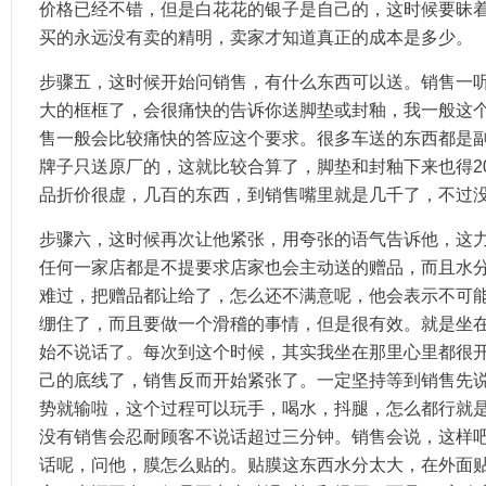
价格已经不错，但是白花花的银子是自己的，这时候要昧
买的永远没有卖的精明，卖家才知道真正的成本是多少。
步骤五，这时候开始问销售，有什么东西可以送。销售一
大的框框了，会很痛快的告诉你送脚垫或封釉，我一般这
售一般会比较痛快的答应这个要求。很多车送的东西都是
牌子只送原厂的，这就比较合算了，脚垫和封釉下来也得200
品折价很虚，几百的东西，到销售嘴里就是几千了，不过
步骤六，这时候再次让他紧张，用夸张的语气告诉他，这
任何一家店都是不提要求店家也会主动送的赠品，而且水
难过，把赠品都让给了，怎么还不满意呢，他会表示不可
绷住了，而且要做一个滑稽的事情，但是很有效。就是坐
始不说话了。每次到这个时候，其实我坐在那里心里都很
己的底线了，销售反而开始紧张了。一定坚持等到销售先
势就输啦，这个过程可以玩手，喝水，抖腿，怎么都行就
没有销售会忍耐顾客不说话超过三分钟。销售会说，这样
话呢，问他，膜怎么贴的。贴膜这东西水分太大，在外面贴