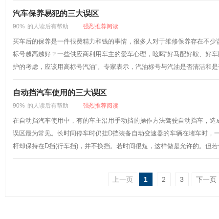
汽车保养易犯的三大误区
90%
的人读后有帮助
强烈推荐阅读
买车后的保养是一件很费精力和钱的事情，很多人对于维修保养存在不少
标号越高越好？一些供应商利用车主的爱车心理，吆喝“好马配好鞍、好车
护的考虑，应该用高标号汽油”。专家表示，汽油标号与汽油是否清洁和是否
自动挡汽车使用的三大误区
90%
的人读后有帮助
强烈推荐阅读
在自动挡汽车使用中，有的车主沿用手动挡的操作方法驾驶自动挡车，造
误区最为常见。长时间停车时仍挂D挡装备自动变速器的车辆在堵车时，
杆却保持在D挡(行车挡)，并不换挡。若时间很短，这样做是允许的。但若停
上一页
1
2
3
下一页