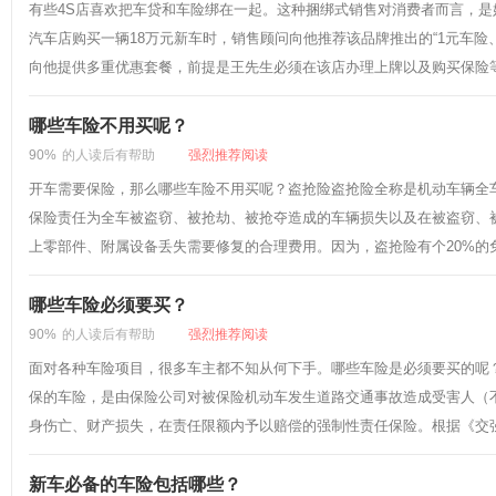
有些4S店喜欢把车贷和车险绑在一起。这种捆绑式销售对消费者而言，
汽车店购买一辆18万元新车时，销售顾问向他推荐该品牌推出的“1元车险
向他提供多重优惠套餐，前提是王先生必须在该店办理上牌以及购买保险等业
哪些车险不用买呢？
90%
的人读后有帮助
强烈推荐阅读
开车需要保险，那么哪些车险不用买呢？盗抢险盗抢险全称是机动车辆全
保险责任为全车被盗窃、被抢劫、被抢夺造成的车辆损失以及在被盗窃、
上零部件、附属设备丢失需要修复的合理费用。因为，盗抢险有个20%的免
哪些车险必须要买？
90%
的人读后有帮助
强烈推荐阅读
面对各种车险项目，很多车主都不知从何下手。哪些车险是必须要买的呢
保的车险，是由保险公司对被保险机动车发生道路交通事故造成受害人（
身伤亡、财产损失，在责任限额内予以赔偿的强制性责任保险。根据《交强
新车必备的车险包括哪些？