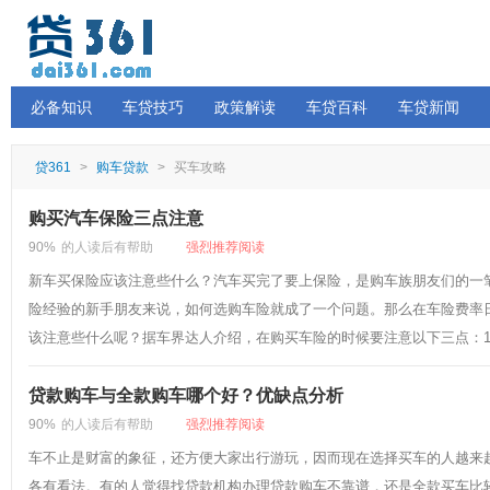
必备知识
车贷技巧
政策解读
车贷百科
车贷新闻
贷361
>
购车贷款
>
买车攻略
购买汽车保险三点注意
90%
的人读后有帮助
强烈推荐阅读
新车买保险应该注意些什么？汽车买完了要上保险，是购车族朋友们的一
险经验的新手朋友来说，如何选购车险就成了一个问题。那么在车险费率
该注意些什么呢？据车界达人介绍，在购买车险的时候要注意以下三点：1、
贷款购车与全款购车哪个好？优缺点分析
90%
的人读后有帮助
强烈推荐阅读
车不止是财富的象征，还方便大家出行游玩，因而现在选择买车的人越来
各有看法。有的人觉得找贷款机构办理贷款购车不靠谱，还是全款买车比