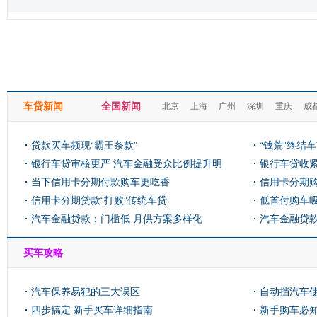
车贷新闻
全国新闻
北京
上海
广州
深圳
重庆
成
贷款买车频现“霸王条款”
“钱荒”终结
银行车贷审核更严 汽车金融受众比例提升明
银行车贷收紧
显
当下信用卡分期付款购车更吃香
信用卡分期
信用卡分期贷款“打败”传统车贷
低首付购车吸
汽车金融贷款：门槛低 月供方案多样化
汽车金融贷
买车攻略
汽车保养易犯的三大误区
自动挡汽车
四步搞定 新手买车详细指南
新手购车必